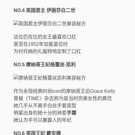
NO.4
英国君主 伊丽莎白二世
这位仍在位的女王最喜欢口红
甚至在1952年加冕皇位时
为衬托她的礼服特地定制了口红
NO.5
摩纳哥王妃格蕾丝·凯利
作为永恒经典时尚icon的摩纳哥王后Grace Kelly
曾被〈TIME〉杂志称为是当时完美女性的典范
她几乎从不离手白丝手套造型
明星出身的她十分的钟爱
手霜
她认为手可以暴露人的年纪
NO.6
英国王妃 戴安娜