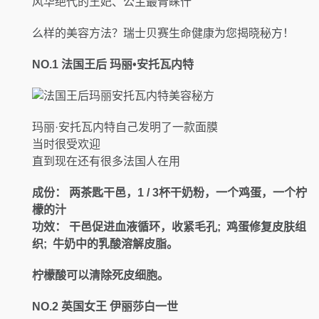
风华绝代的王妃、公主最青睐什
么样的美容方法？瑞士贝赛生命健康为您揭晓秘方！
NO.1
法国王后 玛丽•安托瓦内特
玛丽·安托瓦内特自己发明了一款面膜
当时很受欢迎
直到现在还有很多法国人在用
成份：
两茶匙干邑，1 / 3杯干奶粉，一个鸡蛋，一个柠
檬的汁
功效：
干邑促进血液循环，收紧毛孔; 鸡蛋修复皮肤组
织; 牛奶中的乳酸溶解皮脂。
柠檬酸可以清除死皮细胞。
NO.2
英国女王 伊丽莎白一世