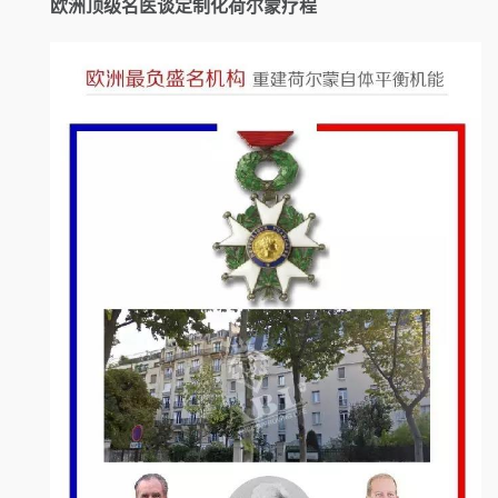
欧洲顶级名医谈定制化荷尔蒙疗程