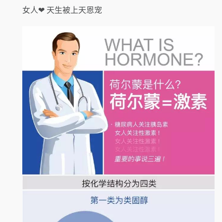
女人❤ 天生被上天恩宠