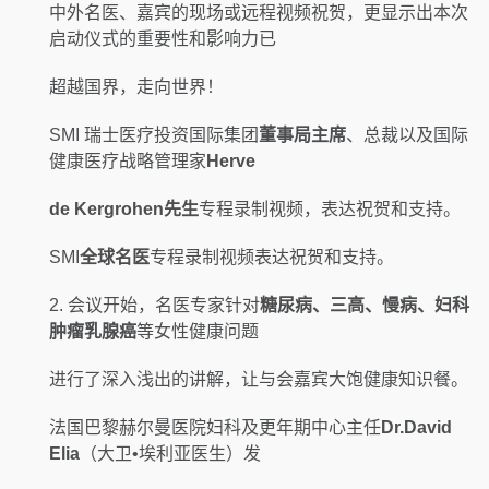
中外名医、嘉宾的现场或远程视频祝贺，更显示出本次
启动仪式的重要性和影响力已
超越国界，走向世界！
SMI 瑞士医疗投资国际集团
董事局主席
、总裁以及国际
健康医疗战略管理家
Herve
de Kergrohen
先生
专程录制视频，表达祝贺和支持。
SMI
全球名医
专程录制视频表达祝贺和支持。
2. 会议开始，名医专家针对
糖尿病、三高、慢病、妇科
肿瘤乳腺癌
等女性健康问题
进行了深入浅出的讲解，让与会嘉宾大饱健康知识餐。
法国巴黎赫尔曼医院妇科及更年期中心主任
Dr.David
Elia
（大卫•埃利亚医生）发